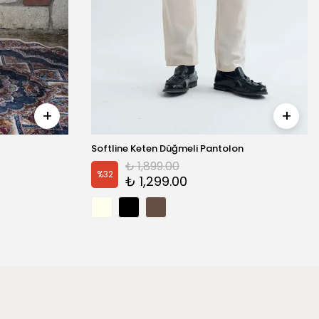
Softline Keten Düğmeli Pantolon
₺ 1,899.00
%
32
₺ 1,299.00