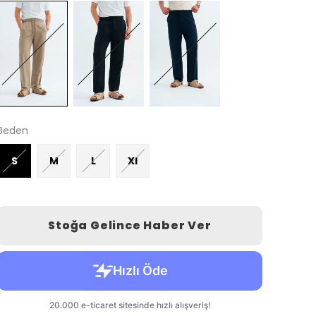
Beden
S
M
L
Xl
Stoğa Gelince Haber Ver