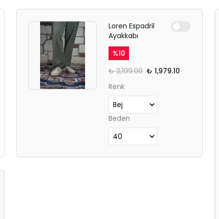
Loren Espadril
Ayakkabı
%
10
₺ 2,199.00
₺ 1,979.10
Renk
Beden