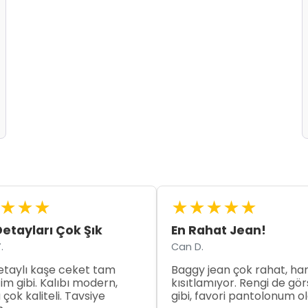
★
★
★
★
★
★
★
★
etayları Çok Şık
En Rahat Jean!
.
Can D.
taylı kaşe ceket tam
Baggy jean çok rahat, ha
ğim gibi. Kalıbı modern,
kısıtlamıyor. Rengi de gör
çok kaliteli. Tavsiye
gibi, favori pantolonum ol