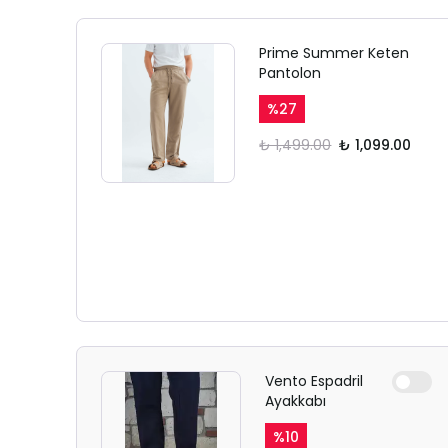
Prime Summer Keten
Pantolon
%
27
₺ 1,499.00
₺ 1,099.00
Vento Espadril
Ayakkabı
%
10