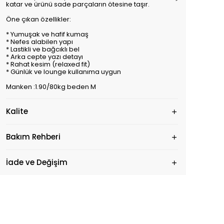
katar ve ürünü sade parçaların ötesine taşır.
Öne çıkan özellikler:
* Yumuşak ve hafif kumaş
* Nefes alabilen yapı
* Lastikli ve bağcıklı bel
* Arka cepte yazı detayı
* Rahat kesim (relaxed fit)
* Günlük ve lounge kullanıma uygun
Manken :1.90/80kg beden M
Kalite
Bakım Rehberi
İade ve Değişim