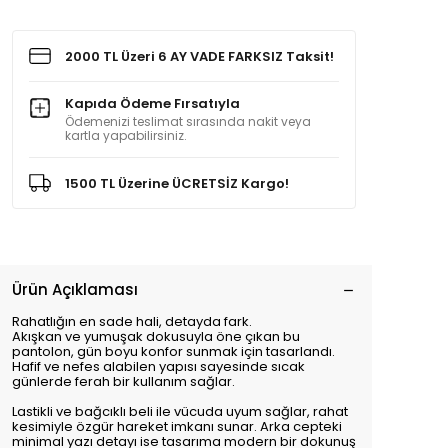
2000 TL Üzeri 6 AY VADE FARKSIZ Taksit!
Kapıda Ödeme Fırsatıyla
Ödemenizi teslimat sırasında nakit veya
kartla yapabilirsiniz.
1500 TL Üzerine ÜCRETSİZ Kargo!
Ürün Açıklaması
Rahatlığın en sade hali, detayda fark.
Akışkan ve yumuşak dokusuyla öne çıkan bu
pantolon, gün boyu konfor sunmak için tasarlandı.
Hafif ve nefes alabilen yapısı sayesinde sıcak
günlerde ferah bir kullanım sağlar.
Lastikli ve bağcıklı beli ile vücuda uyum sağlar, rahat
kesimiyle özgür hareket imkanı sunar. Arka cepteki
minimal yazı detayı ise tasarıma modern bir dokunuş