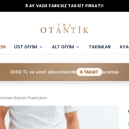
6 AY VADE FARKSIZ TAKSİT FIRSATI!
ON
ÜST GİYİM
ALT GİYİM
TAKIMLAR
AYA
2000 TL ve uzeri alisverislerde
avantaji
6 TAKSIT
ummer Keten Pantolon