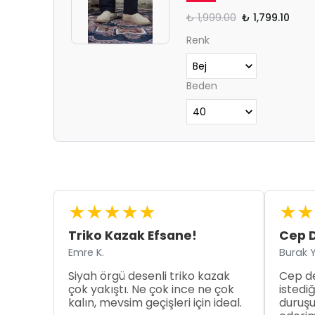
₺ 1,999.00
₺ 1,799.10
Renk
Beden
★
★
★
★
★
★
★
Triko Kazak Efsane!
Cep D
Emre K.
Burak Y
Siyah örgü desenli triko kazak
Cep de
çok yakıştı. Ne çok ince ne çok
istedi
kalın, mevsim geçişleri için ideal.
duruşu 