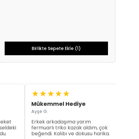
Birlikte Sepete Ekle (1)
★
★
★
★
★
★
Mükemmel Hediye
Kalın
Ayşe G.
Murat 
reket
Erkek arkadaşıma yarım
Yarım 
seldeki
fermuarlı triko kazak aldım, çok
bekle
du.
beğendi. Kalıbı ve dokusu harika.
sıcak. 