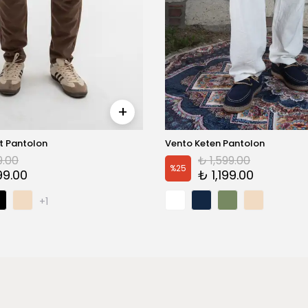
it Pantolon
Vento Keten Pantolon
9.00
₺ 1,599.00
%
25
99.00
₺ 1,199.00
+1