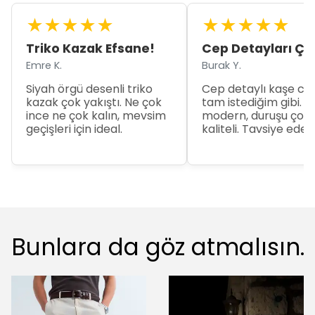
★
★
★
★
★
★
★
★
★
★
Triko Kazak Efsane!
Cep Detayları Ço
Emre K.
Burak Y.
Siyah örgü desenli triko
Cep detaylı kaşe ce
kazak çok yakıştı. Ne çok
tam istediğim gibi. Ka
ince ne çok kalın, mevsim
modern, duruşu çok
geçişleri için ideal.
kaliteli. Tavsiye eder
Bunlara da göz atmalısın.