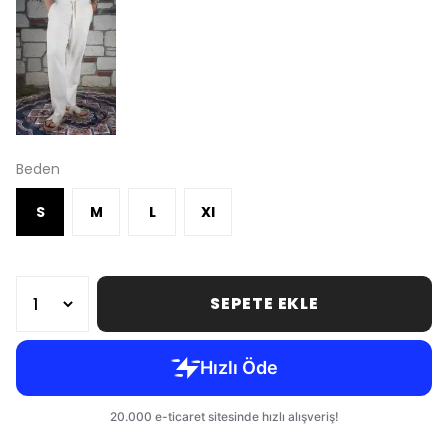
Beden
S
M
L
Xl
SEPETE EKLE