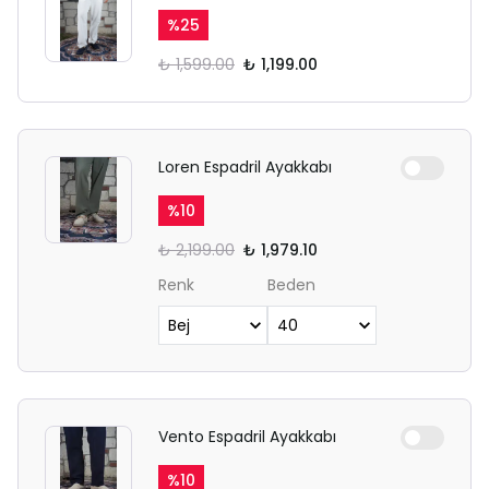
%
25
₺ 1,599.00
₺ 1,199.00
Loren Espadril Ayakkabı
%
10
₺ 2,199.00
₺ 1,979.10
Renk
Beden
Vento Espadril Ayakkabı
%
10