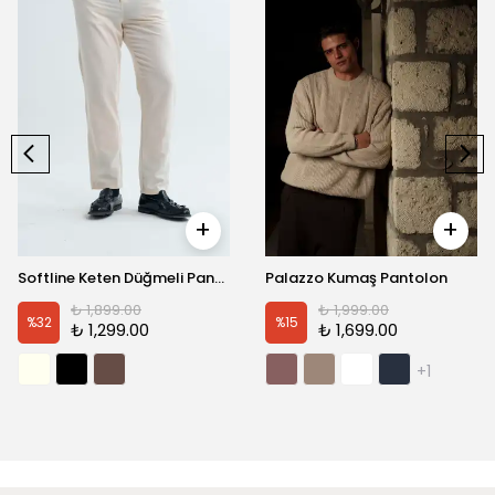
Görünümü Satın Alın
Görünümü Satın Alın
Softline Keten Düğmeli Pantolon
Palazzo Kumaş Pantolon
₺ 1,899.00
₺ 1,999.00
%
32
%
15
₺ 1,299.00
₺ 1,699.00
+1