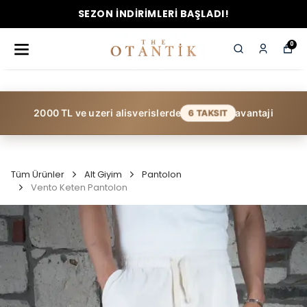
6 AY VADE FARKSIZ TAKSİT FIRSATI!
0
2000 TL ve uzeri alisverislerde
avantaji
6 TAKSIT
Tüm Ürünler
Alt Giyim
Pantolon
Vento Keten Pantolon