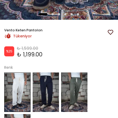
Vento Keten Pantolon
Tükeniyor
₺ 1,599.00
%
25
₺ 1,199.00
Renk