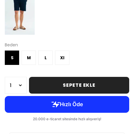
Beden
S
M
L
Xl
SEPETE EKLE