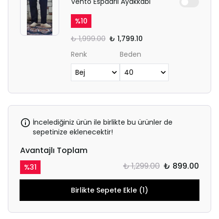
Vento Espadril Ayakkabı
%
10
₺ 1,999.00
₺ 1,799.10
Renk
Beden
İncelediğiniz ürün ile birlikte bu ürünler de
sepetinize eklenecektir!
Avantajlı Toplam
₺ 1,299.00
₺ 899.00
%
31
Birlikte Sepete Ekle (1)