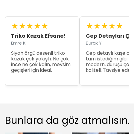
★
★
★
★
★
★
★
★
★
★
Triko Kazak Efsane!
Cep Detayları Ço
Emre K.
Burak Y.
Siyah örgü desenli triko
Cep detaylı kaşe ce
kazak çok yakıştı. Ne çok
tam istediğim gibi. Ka
ince ne çok kalın, mevsim
modern, duruşu çok
geçişleri için ideal.
kaliteli. Tavsiye eder
Bunlara da göz atmalısın.