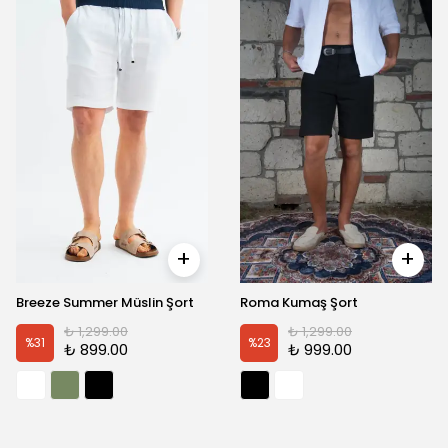
Görünümü Satın Alın
Görünümü Satın Alın
Breeze Summer Müslin Şort
Roma Kumaş Şort
₺ 1,299.00
₺ 1,299.00
%
31
%
23
₺ 899.00
₺ 999.00