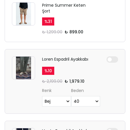
Prime Summer Keten
Şort
%
31
₺ 1,299.00
₺ 899.00
Loren Espadril Ayakkabı
%
10
₺ 2,199.00
₺ 1,979.10
Renk
Beden