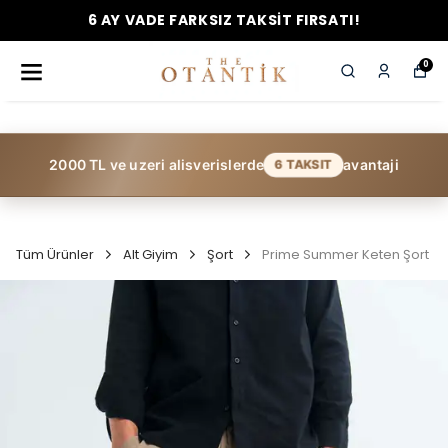
6 AY VADE FARKSIZ TAKSİT FIRSATI!
0
2000 TL ve uzeri alisverislerde
avantaji
6 TAKSIT
Tüm Ürünler
Alt Giyim
Şort
Prime Summer Keten Şort